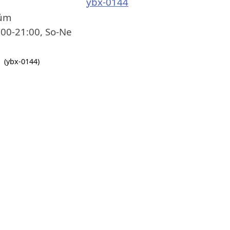
rům
:00-21:00, So-Ne
(ybx-0144)