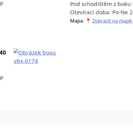
OP
Pod schodištěm z boku
Otevírací doba: Po-Ne 
Mapa: 📍
Zobrazit na mapě
140
OP