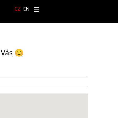
CZ
EN
(current)
Úvod
Pro Investory
Co je ybox24?
 Vás 😊
Jak to funguje?
Doručování zásilek z e-shopu
Jak začít ybox24 používat?
Chci ybox24 do našeho
prostoru