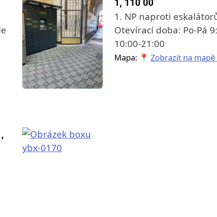
1, 110 00
1. NP naproti eskaláto
Ne
Otevírací doba: Po-Pá 9
10:00-21:00
Mapa: 📍
Zobrazit na mapě
,