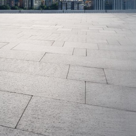
Kde už nás najdete
CNN Prima News - 14.4.2025
- ybox24