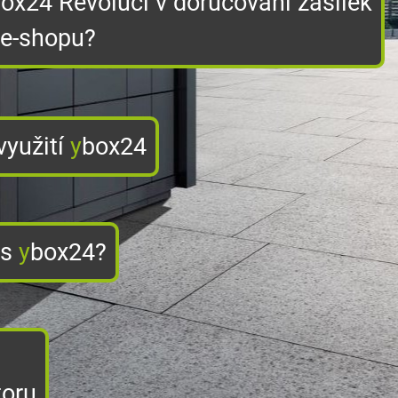
ox24 Revolucí v doručování zásilek
 e-shopu?
využití
y
box24
 s
y
box24?
toru