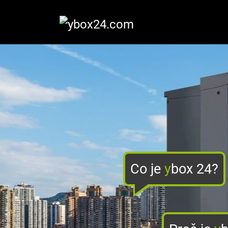
Co je
y
box 24?