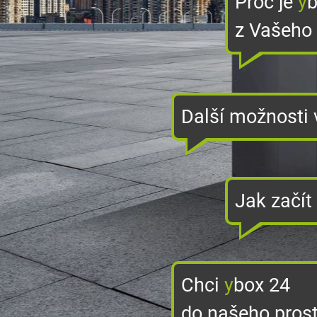
Proč je
y
b
z Vašeho
Další možnosti 
Jak začít
Chci
y
box 24
do našeho pros