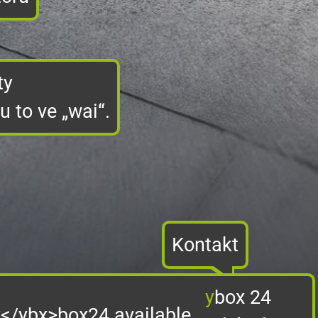
ty
 to ve „wai“.
Kontakt
y
box 24